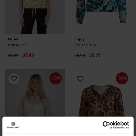
Enjoy
Enjoy
Blouse Geel
Blouse Blauw
37,49
38,99
49,99
59,99
-35%
-50%