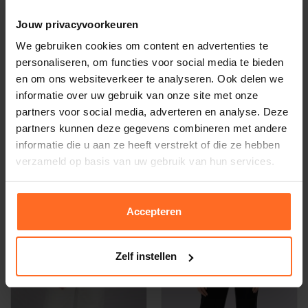
Jouw privacyvoorkeuren
We gebruiken cookies om content en advertenties te
Enjoy
Enjoy
personaliseren, om functies voor social media te bieden
Blouse Beige
Blouse Bruin
en om ons websiteverkeer te analyseren. Ook delen we
38,99
25,-
59,99
49,99
informatie over uw gebruik van onze site met onze
partners voor social media, adverteren en analyse. Deze
partners kunnen deze gegevens combineren met andere
-35%
-20%
informatie die u aan ze heeft verstrekt of die ze hebben
verzameld op basis van uw gebruik van hun services.
Accepteren
Zelf instellen