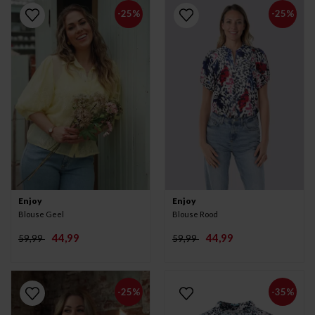
-25%
-25%
Enjoy
Enjoy
Blouse Geel
Blouse Rood
44,99
44,99
59,99
59,99
-25%
-35%